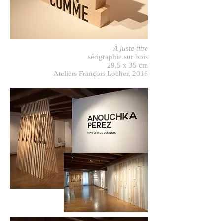
À juste titre
sérigraphie sur bois
29,5 x 35 cm
Ateliers François Locher,
2016