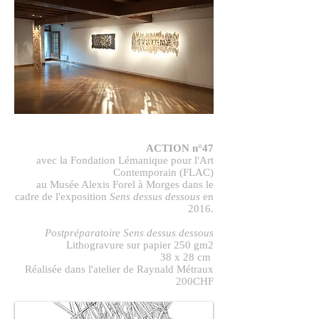
ACTION n°47
avec la Fondation Lémanique pour l'Art
Contemporain (FLAC)
au Musée Alexis Forel à Morges dans le
cadre de l'exposition
Sens dessus dessous
en
2016.
Postpréparatoire Sens dessus dessous
Lithogravure sur papier 250 gm2
38 x 28 cm
Réalisée dans l'atelier de Raynald Métraux
200CHF