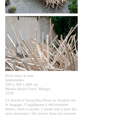
Droit dans le mur
lambourdes
500 x 300 x 400 cm​
Musée Alexis Forel, Morges
2018
Le travail d’Anouchka Perez se focalise sur
le langage. S’appliquant à déconstruire
lettres, mots et textes, l’artiste met à jour des
sens nouveaux. On trouve dans ses oeuvres