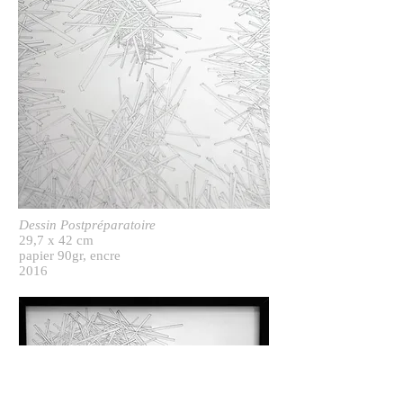
Dessin
Postpréparatoire
29,7 x 42 cm
papier 90gr, encre
2016